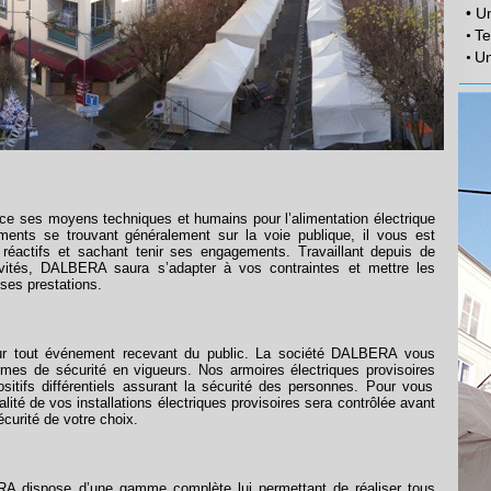
• U
Te
•
Un
•
ce ses moyens techniques et humains pour l’alimentation électrique
ments se trouvant généralement sur la voie publique, il vous est
 réactifs et sachant tenir ses engagements. Travaillant depuis de
vités,
DALBERA
saura s’adapter à vos contraintes et mettre les
ses prestations.
our tout événement recevant du public. La société
DALBERA
vous
rmes de sécurité en vigueurs. Nos
armoires électriques provisoires
ositifs différentiels assurant la sécurité des personnes. Pour vous
ralité de vos
installations électriques provisoires
sera contrôlée avant
curité de votre choix.
RA
dispose d’une gamme complète lui permettant de réaliser tous