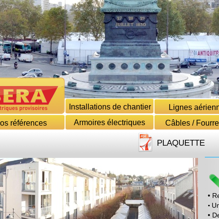
Installations de chantier
Lignes aérien
Armoires électriques
os références
Câbles / Fourr
PLAQUETTE
• R
Un
•
• D