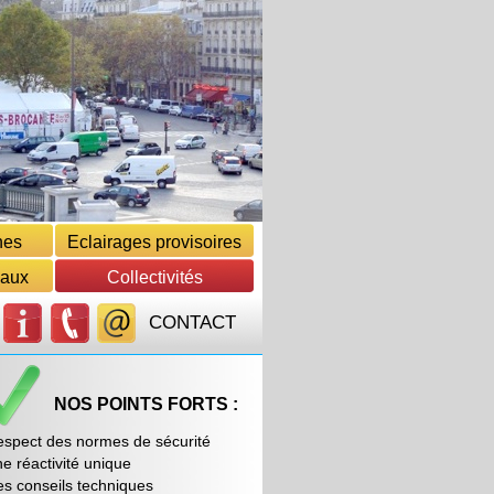
nes
Eclairages provisoires
eaux
Collectivités
CONTACT
NOS POINTS FORTS :
espect des normes de sécurité
e réactivité unique
es conseils techniques